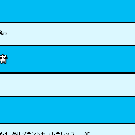
務局
者
16-4 品川グランドセントラルタワー 8F